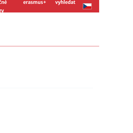
čné
erasmus+
vyhledat
zy