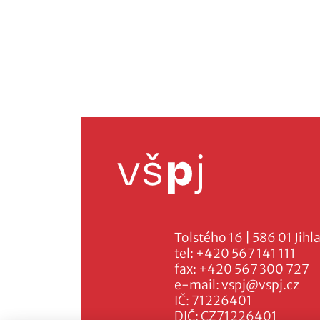
Tolstého 16 | 586 01 Jihl
tel:
+420 567 141 111
fax:
+420 567 300 727
e-mail:
vspj@vspj.cz
IČ: 71226401
DIČ: CZ71226401