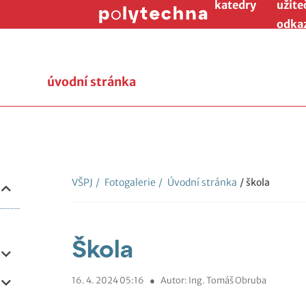
katedry
užite
odka
úvodní stránka
VŠPJ
/
Fotogalerie
/
Úvodní stránka
/ škola
Škola
16. 4. 2024 05:16
●
Autor: Ing. Tomáš Obruba