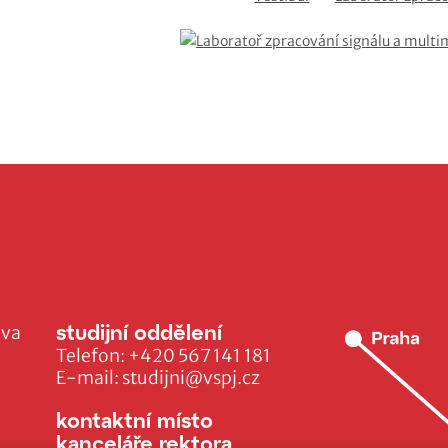
studijní oddělení
ava
Telefon:
+420 567 141 181
E-mail:
studijni@vspj.cz
kontaktní místo
kanceláře rektora