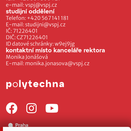
e-mail:
vspj@vspj.cz
studijní oddělení
Telefon:
+420 567 141 181
E-mail:
studijni@vspj.cz
IČ: 71226401
DIČ: CZ71226401
ID datové schránky: w9ej9jg
kontaktní místo kanceláře rektora
Monika Jonášová
E-mail:
monika.jonasova@vspj.cz