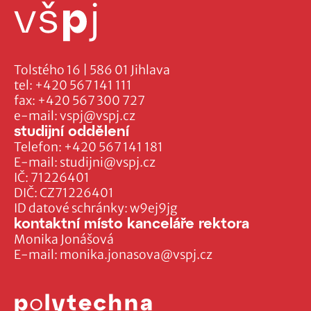
Tolstého 16 | 586 01 Jihlava
tel:
+420 567 141 111
fax:
+420 567 300 727
e-mail:
vspj@vspj.cz
studijní oddělení
Telefon:
+420 567 141 181
E-mail:
studijni@vspj.cz
IČ: 71226401
DIČ: CZ71226401
ID datové schránky: w9ej9jg
kontaktní místo kanceláře rektora
Monika Jonášová
E-mail:
monika.jonasova@vspj.cz