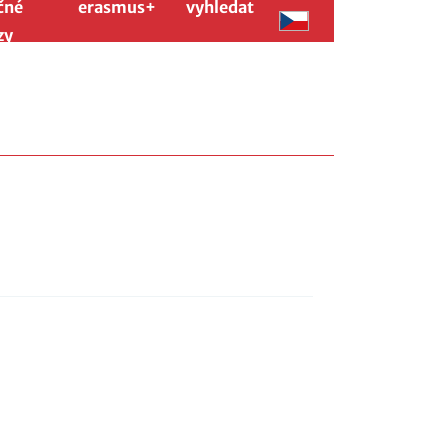
čné
erasmus+
vyhledat
zy