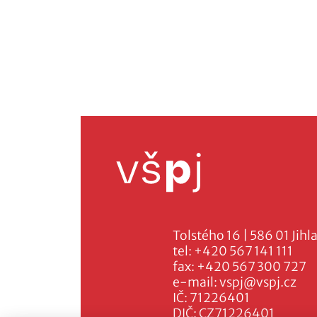
Tolstého 16 | 586 01 Jihl
tel:
+420 567 141 111
fax:
+420 567 300 727
e-mail:
vspj@vspj.cz
IČ: 71226401
DIČ: CZ71226401