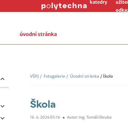
katedry
užite
odka
úvodní stránka
VŠPJ
/
Fotogalerie
/
Úvodní stránka
/ škola
Škola
16. 4. 2024 05:16
●
Autor: Ing. Tomáš Obruba