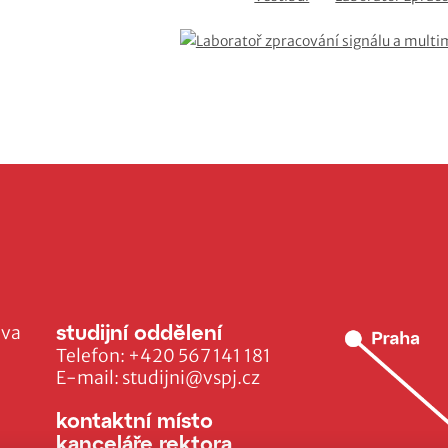
studijní oddělení
ava
Telefon:
+420 567 141 181
E-mail:
studijni@vspj.cz
kontaktní místo
kanceláře rektora