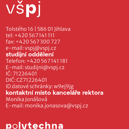
Tolstého 16 | 586 01 Jihlava
tel:
+420 567 141 111
fax:
+420 567 300 727
e-mail:
vspj@vspj.cz
studijní oddělení
Telefon:
+420 567 141 181
E-mail:
studijni@vspj.cz
IČ: 71226401
DIČ: CZ71226401
ID datové schránky: w9ej9jg
kontaktní místo kanceláře rektora
Monika Jonášová
E-mail:
monika.jonasova@vspj.cz