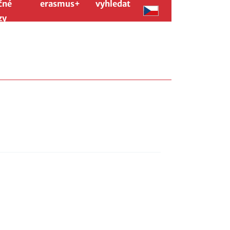
čné
erasmus+
vyhledat
zy