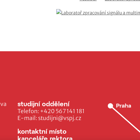
studijní oddělení
ava
Telefon:
+420 567 141 181
E-mail:
studijni@vspj.cz
kontaktní místo
kanceláře rektora