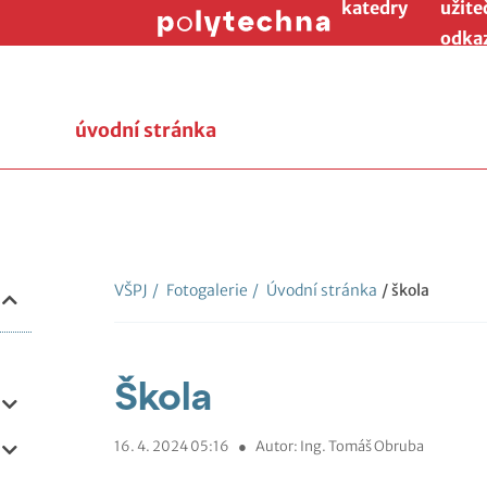
katedry
užite
odka
úvodní stránka
VŠPJ
/
Fotogalerie
/
Úvodní stránka
/ škola
Škola
16. 4. 2024 05:16
●
Autor: Ing. Tomáš Obruba