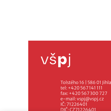
Tolstého 16 | 586 01 Jihl
tel:
+420 567 141 111
fax:
+420 567 300 727
e-mail:
vspj@vspj.cz
IČ: 71226401
DIČ: CZ71226401