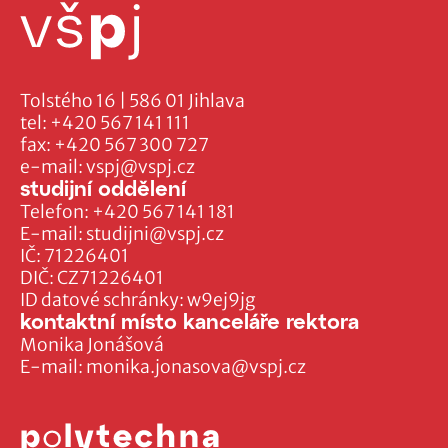
Tolstého 16 | 586 01 Jihlava
tel:
+420 567 141 111
fax:
+420 567 300 727
e-mail:
vspj@vspj.cz
studijní oddělení
Telefon:
+420 567 141 181
E-mail:
studijni@vspj.cz
IČ: 71226401
DIČ: CZ71226401
ID datové schránky: w9ej9jg
kontaktní místo kanceláře rektora
Monika Jonášová
E-mail:
monika.jonasova@vspj.cz