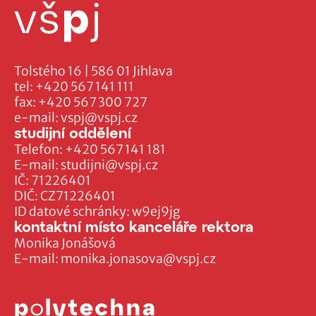
Tolstého 16 | 586 01 Jihlava
tel:
+420 567 141 111
fax:
+420 567 300 727
e-mail:
vspj@vspj.cz
studijní oddělení
Telefon:
+420 567 141 181
E-mail:
studijni@vspj.cz
IČ: 71226401
DIČ: CZ71226401
ID datové schránky: w9ej9jg
kontaktní místo kanceláře rektora
Monika Jonášová
E-mail:
monika.jonasova@vspj.cz