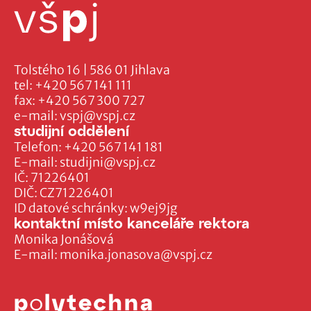
Tolstého 16 | 586 01 Jihlava
tel:
+420 567 141 111
fax:
+420 567 300 727
e-mail:
vspj@vspj.cz
studijní oddělení
Telefon:
+420 567 141 181
E-mail:
studijni@vspj.cz
IČ: 71226401
DIČ: CZ71226401
ID datové schránky: w9ej9jg
kontaktní místo kanceláře rektora
Monika Jonášová
E-mail:
monika.jonasova@vspj.cz