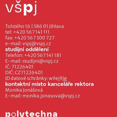
Tolstého 16 | 586 01 Jihlava
tel:
+420 567 141 111
fax:
+420 567 300 727
e-mail:
vspj@vspj.cz
studijní oddělení
Telefon:
+420 567 141 181
E-mail:
studijni@vspj.cz
IČ: 71226401
DIČ: CZ71226401
ID datové schránky: w9ej9jg
kontaktní místo kanceláře rektora
Monika Jonášová
E-mail:
monika.jonasova@vspj.cz