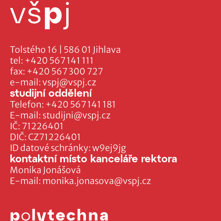
Tolstého 16 | 586 01 Jihlava
tel:
+420 567 141 111
fax:
+420 567 300 727
e-mail:
vspj@vspj.cz
studijní oddělení
Telefon:
+420 567 141 181
E-mail:
studijni@vspj.cz
IČ: 71226401
DIČ: CZ71226401
ID datové schránky: w9ej9jg
kontaktní místo kanceláře rektora
Monika Jonášová
E-mail:
monika.jonasova@vspj.cz