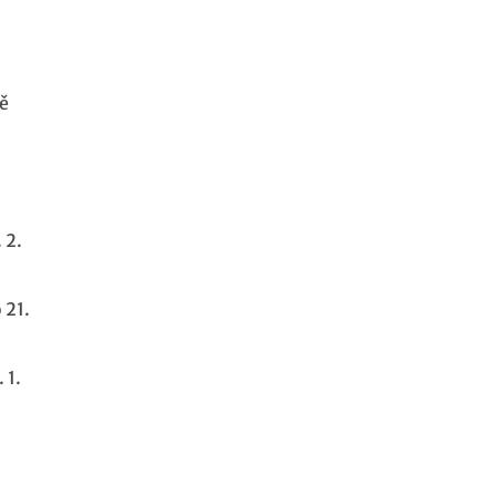
ě
 2.
 21.
 1.