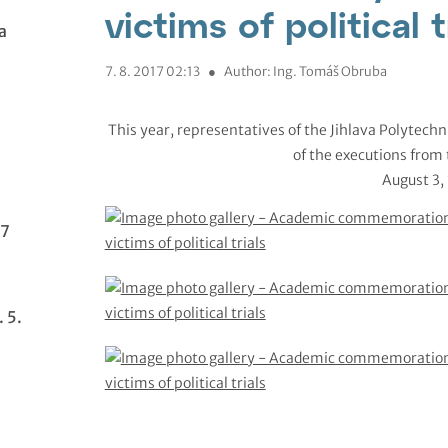
victims of political t
a
7. 8. 2017 02:13
●
Author: Ing. Tomáš Obruba
This year, representatives of the Jihlava Polytec
of the executions from 
August 3,
 7
 5.