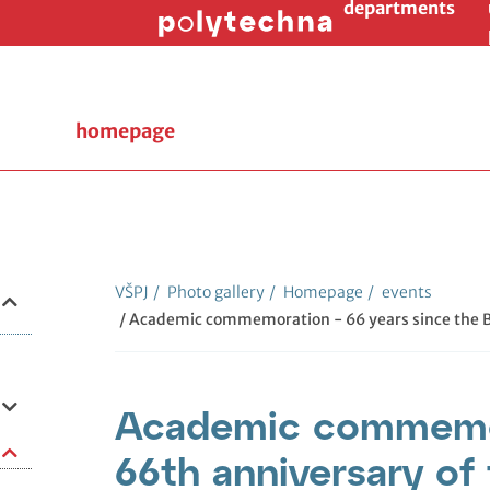
departments
homepage
VŠPJ
/
Photo gallery
/
Homepage
/
events
/ Academic commemoration - 66 years since the B
Academic commemor
66th anniversary of