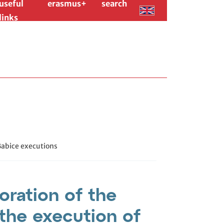
useful
erasmus+
search
links
abice executions
ation of the
 the execution of