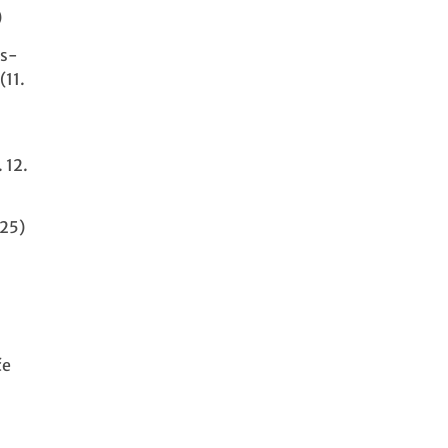
)
ás-
(11.
 12.
25)
če