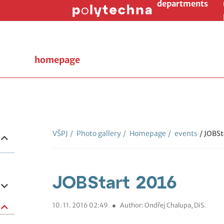
departments
homepage
VŠPJ
/
Photo gallery
/
Homepage
/
events
/ JOBSt
JOBStart 2016
10. 11. 2016 02:49
●
Author: Ondřej Chalupa, DiS.