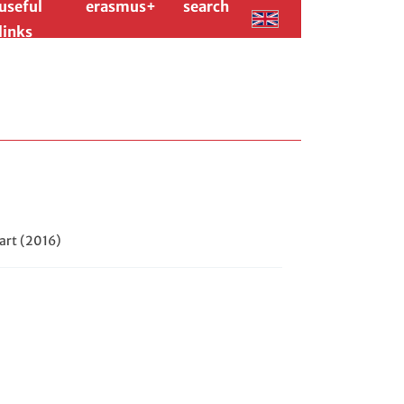
useful
erasmus+
search
links
art (2016)