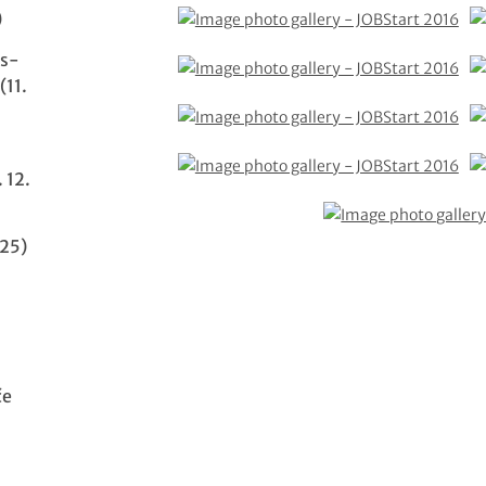
)
ás-
(11.
 12.
25)
če