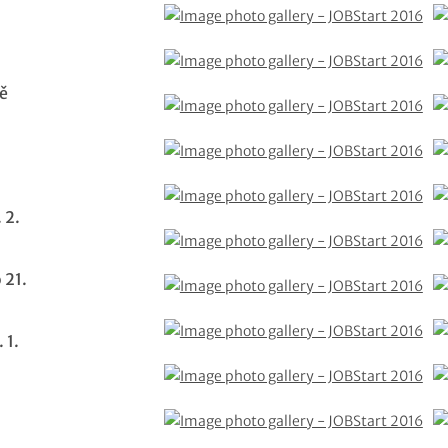
ě
 2.
 21.
 1.