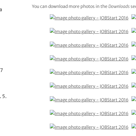
You can download more photos in the
Downloads
sec
a
 7
 5.