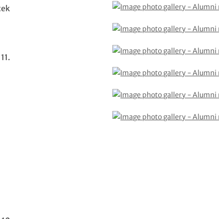
tek
11.