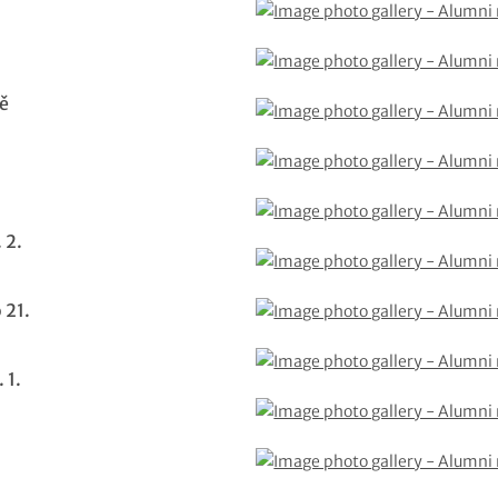
ě
 2.
 21.
 1.