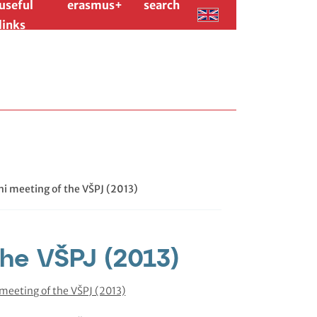
useful
erasmus+
search
links
i meeting of the VŠPJ (2013)
he VŠPJ (2013)