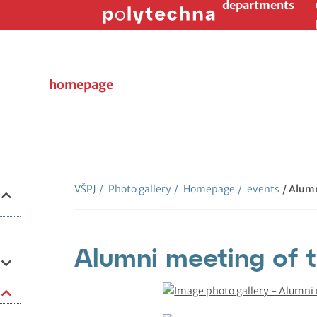
departments
homepage
VŠPJ
/
Photo gallery
/
Homepage
/
events
/ Alumn
Alumni meeting of t