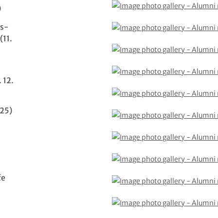
)
ás-
(11.
 12.
25)
če