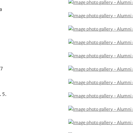
a
 7
 5.